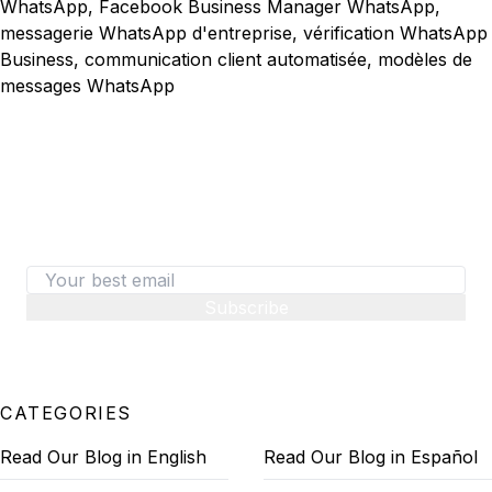
WhatsApp, Facebook Business Manager WhatsApp,
messagerie WhatsApp d'entreprise, vérification WhatsApp
Business, communication client automatisée, modèles de
messages WhatsApp
487+ SaaS marketers are signed up
Don't miss out on the latest tips, tools, and tactics
on converting visitors to paid customers.
Subscribe
CATEGORIES
Read Our Blog in English
Read Our Blog in Español